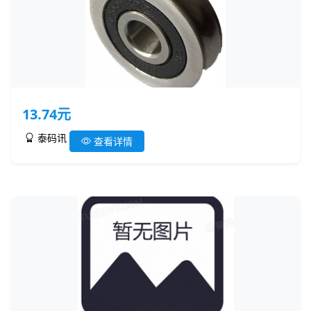
13.74元
泰码讯
查看详情