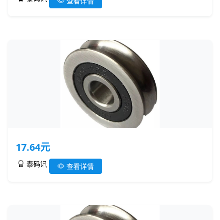
查看详情
17.64元
泰码讯
查看详情