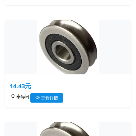
14.43元
泰码讯
查看详情