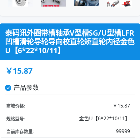
泰码讯外圈带槽轴承V型槽SG/U型槽LFR
凹槽滑轮导轮导向校直轮矫直轮内径金色
U【6*22*10/11】
￥15.87
产品参数
￥15.87
商城价格:
金色U【6*22*10/11】
规格型号:
99999
当前库存数量: