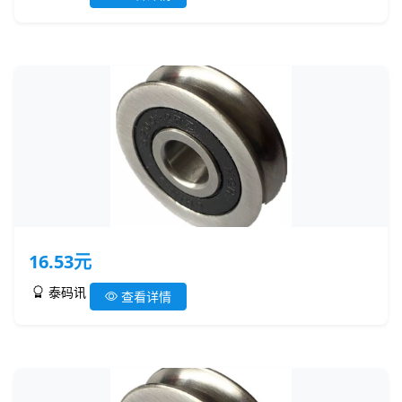
16.53元
泰码讯
查看详情