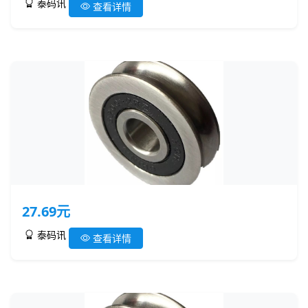
泰码讯
查看详情
27.69元
泰码讯
查看详情