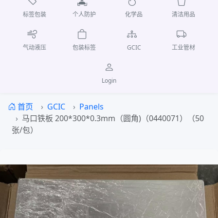
标签包装
个人防护
化学品
清洁用品
气动液压
包装标签
GCIC
工业管材
Login
首页
GCIC
Panels
马口铁板 200*300*0.3mm（圆角)（0440071）（50
张/包）